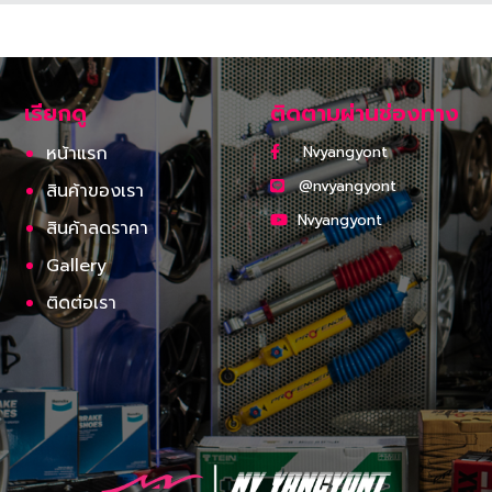
เรียกดู
ติดตามผ่านช่องทาง
หน้าแรก
Nvyangyont
@nvyangyont
สินค้าของเรา
Nvyangyont
สินค้าลดราคา
Gallery
ติดต่อเรา