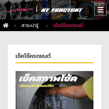
สาระน่ารู้
เช็คโช๊ครถยนต์
เช็คโช๊ครถยนต์