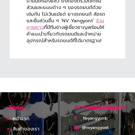
น้ำมันเครื่อง
แล้ว ยังต้องตรวจเช็กชิ้น
ส่วนและระบบต่าง ๆ ของรถยนต์ด้วย
เช่นกัน ไม่เว้นแม้แต่ ยางรถยนต์ ล้อรถ
และชิ้นส่วนอื่น ๆ
‘NV Yangyont’
ร้าน
ขายยาง
ที่มีทีมช่างผู้เชี่ยวชาญพร้อมให้
คำแนะนำเกี่ยวกับรถยนต์และจำหน่าย
อุปกรณ์สำหรับรถยนต์ที่ได้มาตรฐาน!
เรียกดู
ติดตามผ่านช่องทาง
หน้าแรก
Nvyangyont
@nvyangyont
สินค้าของเรา