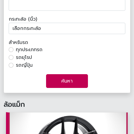
กระทะล้อ (นิ้ว)
สำหรับรถ
ทุกประเภทรถ
รถยุโรป
รถญี่ปุ่น
ค้นหา
ล้อแม็ก