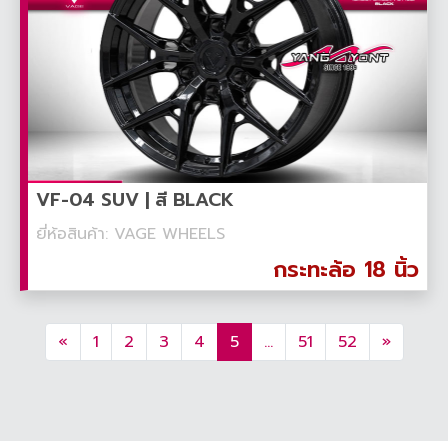
VF-04 SUV | สี BLACK
ยี่ห้อสินค้า: VAGE WHEELS
กระทะล้อ 18 นิ้ว
«
1
2
3
4
5
...
51
52
»