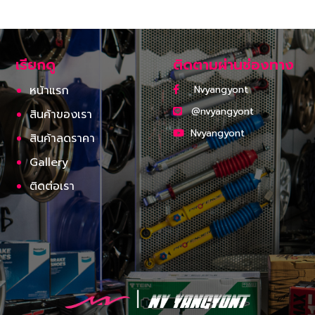
เรียกดู
ติดตามผ่านช่องทาง
หน้าแรก
Nvyangyont
@nvyangyont
สินค้าของเรา
Nvyangyont
สินค้าลดราคา
Gallery
ติดต่อเรา