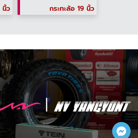
นิ้ว
กระทะล้อ 19 นิ้ว