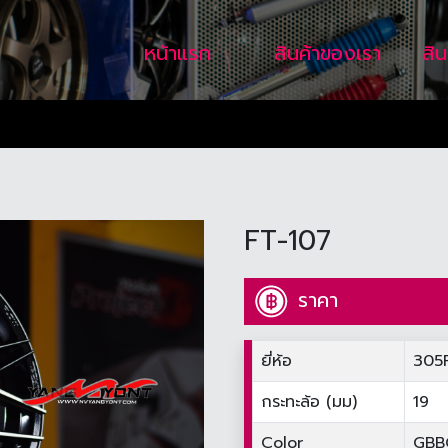
หน้าแรก
สินค้าของเรา
สิ
FT-107
ราคา
ยี่ห้อ
305
กระทะล้อ (มม)
19
Color
GBBC