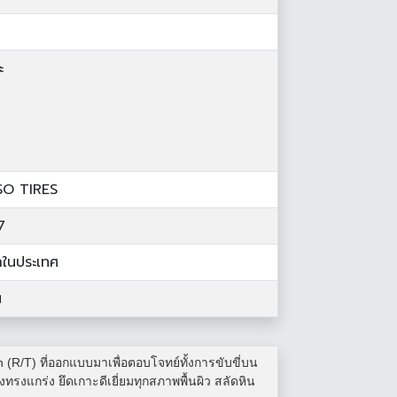
ะ
SO TIRES
7
้าในประเทศ
น
(R/T) ที่ออกแบบมาเพื่อตอบโจทย์ทั้งการขับขี่บน
รงแกร่ง ยึดเกาะดีเยี่ยมทุกสภาพพื้นผิว สลัดหิน