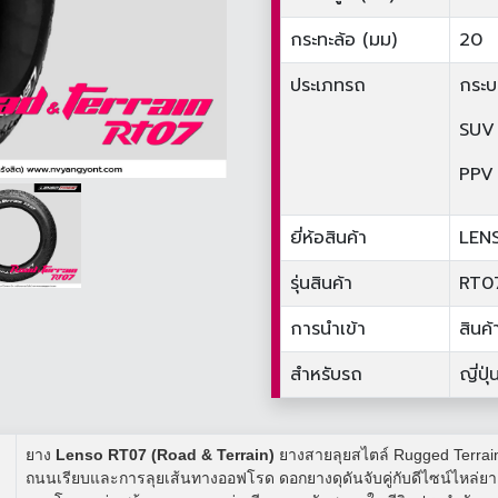
กระทะล้อ (มม)
20
ประเภทรถ
กระบ
SUV
PPV
ยี่ห้อสินค้า
LEN
รุ่นสินค้า
RT0
การนำเข้า
สินค
สำหรับรถ
ญี่ปุ่
ยาง
Lenso RT07 (Road & Terrain)
ยางสายลุยสไตล์ Rugged Terrain 
ถนนเรียบและการลุยเส้นทางออฟโรด ดอกยางดุดันจับคู่กับดีไซน์ไหล่ยางท