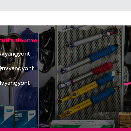
ามผ่านช่องทาง
Nvyangyont
@nvyangyont
Nvyangyont