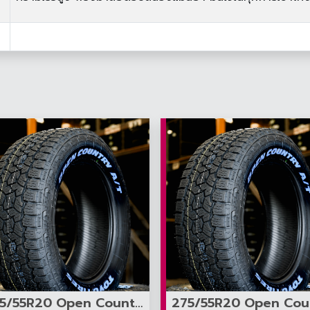
265/55R20 Open Country AT3 white letter