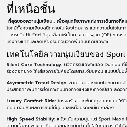
ที่เหนือชั้น
"ที่สุดของความนุ่มเงียบ... เพื่อสุนทรียภาพแห่งการเดินทางที่
โจทย์ทั้งความเงียบสนิทภายในห้องโดยสาร และความมั่นใจใน
ยางระดับ Hi-End ที่ถูกเลือกให้เป็นยางมาตรฐาน (OE) ของรถยน
แรงกระแทกและลดเสียงรบกวนจากพื้นถนนโดยเฉพาะ
เทคโนโลยีความนุ่มเงียบของ Sport
Silent Core Technology:
นวัตกรรมเฉพาะของ Dunlop ที่ช่
ร่องดอกยาง ให้เสียงภายในห้องโดยสารเงียบสงบ แม้ขับขี่บนพื้
Asymmetric Tread Design:
ลายดอกยางแบบไม่สมมาตรที่ถู
ประสิทธิภาพในการยึดเกาะถนนทั้งทางแห้งและทางเปียก ลดอาการ
Luxury Comfort Ride:
โครงสร้างยางชั้นในถูกออกแบบให้มี
ถนน มอบสัมผัสการขับขี่ที่นุ่มนวลเหมือนรถใหม่แกะกล่อง
High-Speed Stability:
แม้จะเน้นความนุ่ม แต่ Sport Maxx L
ความเร็วสูง พวงมาลัยตอบสนองแม่นยำ มั่นใจในทุกการเข้าโค้