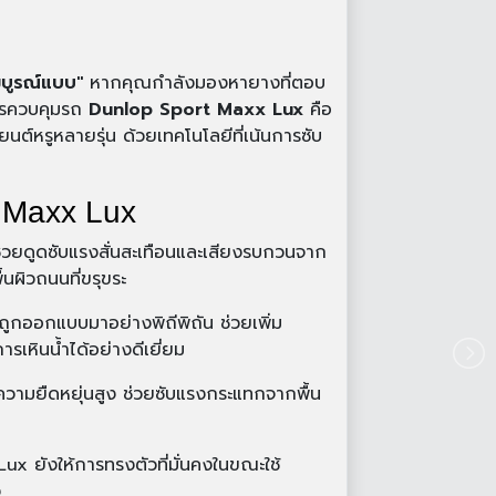
สมบูรณ์แบบ"
หากคุณกำลังมองหายางที่ตอบ
การควบคุมรถ
Dunlop Sport Maxx Lux
คือ
ต์หรูหลายรุ่น ด้วยเทคโนโลยีที่เน้นการซับ
 Maxx Lux
วยดูดซับแรงสั่นสะเทือนและเสียงรบกวนจาก
นผิวถนนที่ขรุขระ
กออกแบบมาอย่างพิถีพิถัน ช่วยเพิ่ม
เหินน้ำได้อย่างดีเยี่ยม
ความยืดหยุ่นสูง ช่วยซับแรงกระแทกจากพื้น
ux ยังให้การทรงตัวที่มั่นคงในขณะใช้
ง