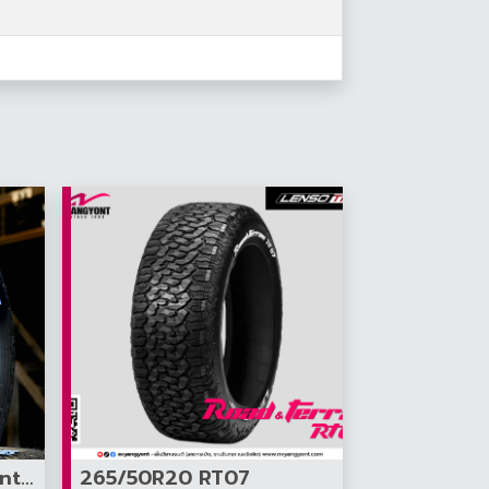
275/55R20 Open Country AT3 White Letter
265/50R20 RT07