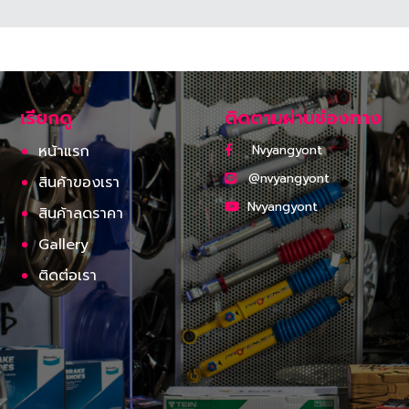
เรียกดู
ติดตามผ่านช่องทาง
หน้าแรก
Nvyangyont
@nvyangyont
สินค้าของเรา
Nvyangyont
สินค้าลดราคา
Gallery
ติดต่อเรา