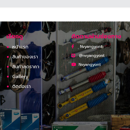
เรียกดู
ติดตามผ่านช่องทาง
หน้าแรก
Nvyangyont
@nvyangyont
สินค้าของเรา
Nvyangyont
สินค้าลดราคา
Gallery
ติดต่อเรา