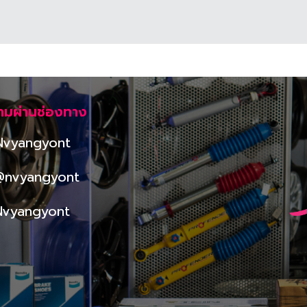
ามผ่านช่องทาง
Nvyangyont
@nvyangyont
Nvyangyont