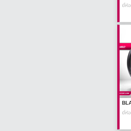
ยี่ห
BLA
ยี่ห