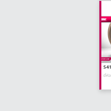
S41
ยี่ห