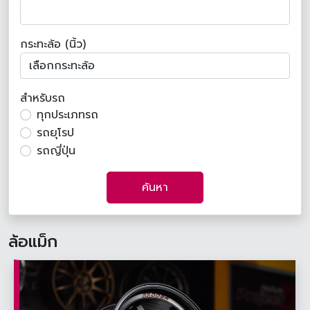
กระทะล้อ (นิ้ว)
สำหรับรถ
ทุกประเภทรถ
รถยุโรป
รถญี่ปุ่น
ค้นหา
ล้อแม็ก