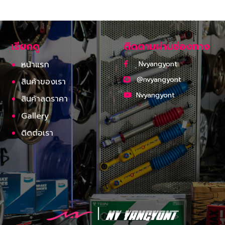
เรียกดู
ติดตามผ่านช่องทาง
หน้าแรก
Nvyangyont
@nvyangyont
สินค้าของเรา
Nvyangyont
สินค้าลดราคา
Gallery
ติดต่อเรา