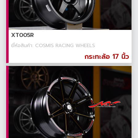
XT005R
ยี่ห้อสินค้า: COSMIS RACING WHEELS
กระทะล้อ 17 นิ้ว