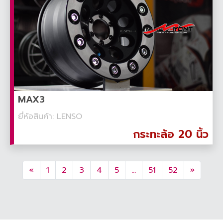
MAX3
ยี่ห้อสินค้า: LENSO
กระทะล้อ 20 นิ้ว
«
1
2
3
4
5
...
51
52
»