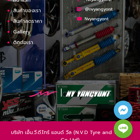
หน้าแรก
@nvyangyont
สินค้าของเรา
Nvyangyont
สินค้าลดราคา
Gallery
ติดต่อเรา
บริษัท เอ็น.วี.ดี.ไทร์ แอนด์ วีล (N.V.D Tyre and Wheel