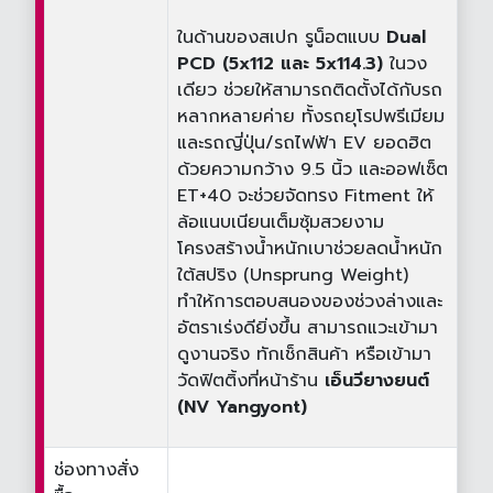
ในด้านของสเปก รูน็อตแบบ
Dual
PCD (5x112 และ 5x114.3)
ในวง
เดียว ช่วยให้สามารถติดตั้งได้กับรถ
หลากหลายค่าย ทั้งรถยุโรปพรีเมียม
และรถญี่ปุ่น/รถไฟฟ้า EV ยอดฮิต
ด้วยความกว้าง 9.5 นิ้ว และออฟเซ็ต
ET+40 จะช่วยจัดทรง Fitment ให้
ล้อแนบเนียนเต็มซุ้มสวยงาม
โครงสร้างน้ำหนักเบาช่วยลดน้ำหนัก
ใต้สปริง (Unsprung Weight)
ทำให้การตอบสนองของช่วงล่างและ
อัตราเร่งดียิ่งขึ้น สามารถแวะเข้ามา
ดูงานจริง ทักเช็กสินค้า หรือเข้ามา
วัดฟิตติ้งที่หน้าร้าน
เอ็นวียางยนต์
(NV Yangyont)
ช่องทางสั่ง