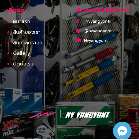
เรียกดู
ติดตามผ่านช่องทาง
หน้าแรก
Nvyangyont
@nvyangyont
สินค้าของเรา
Nvyangyont
สินค้าลดราคา
Gallery
ติดต่อเรา