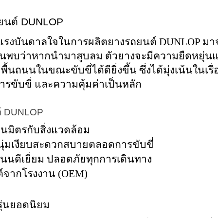
ถยนต์ DUNLOP
ับแรงบันดาลใจในการผลิตยางรถยนต์ DUNLOP ม
้ค้นพบว่าหากนำมาสูบลม ตัวยางจะมีความยืดหยุ
้นถนนในขณะขับขี่ได้ดียิ่งขึ้น ซึ่งได้มุ่งเน้นในเ
ับขี่ และความคุ้มค่าเป็นหลัก
นต์ DUNLOP
็นมิตรกับสิ่งแวดล้อม
 นุ่มเงียบสะดวกสบายตลอดการขับขี่
นดีเยี่ยม ปลอดภัยทุกการเดินทาง
ต์จากโรงงาน (OEM)
ุ่นยอดนิยม