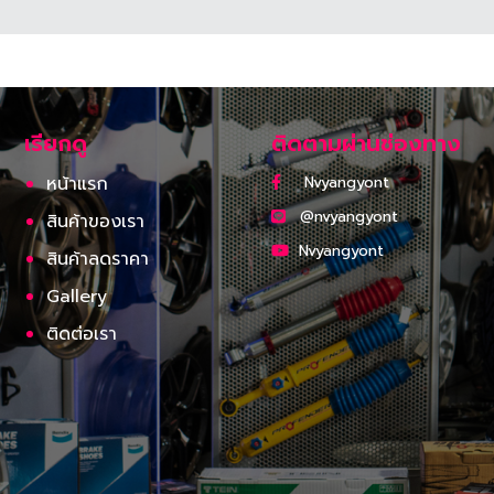
เรียกดู
ติดตามผ่านช่องทาง
หน้าแรก
Nvyangyont
@nvyangyont
สินค้าของเรา
Nvyangyont
สินค้าลดราคา
Gallery
ติดต่อเรา