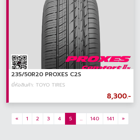
235/50R20 PROXES C2S
ยี่ห้อสินค้า: TOYO TIRES
8,300.-
«
1
2
3
4
5
...
140
141
»