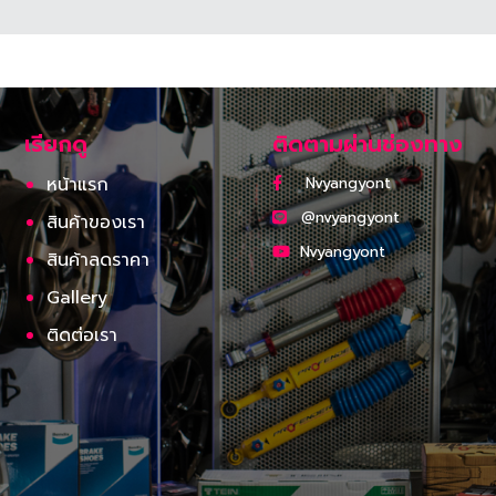
เรียกดู
ติดตามผ่านช่องทาง
หน้าแรก
Nvyangyont
@nvyangyont
สินค้าของเรา
Nvyangyont
สินค้าลดราคา
Gallery
ติดต่อเรา