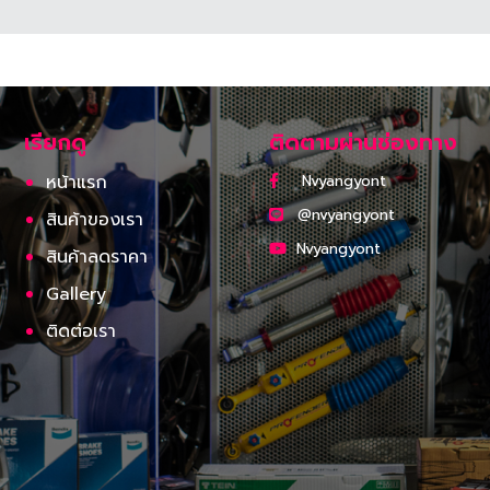
เรียกดู
ติดตามผ่านช่องทาง
หน้าแรก
Nvyangyont
@nvyangyont
สินค้าของเรา
Nvyangyont
สินค้าลดราคา
Gallery
ติดต่อเรา