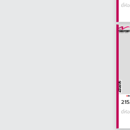
ยี่ห
215
ยี่ห