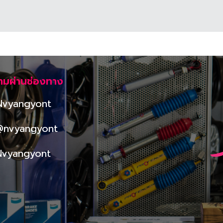
ามผ่านช่องทาง
Nvyangyont
@nvyangyont
Nvyangyont