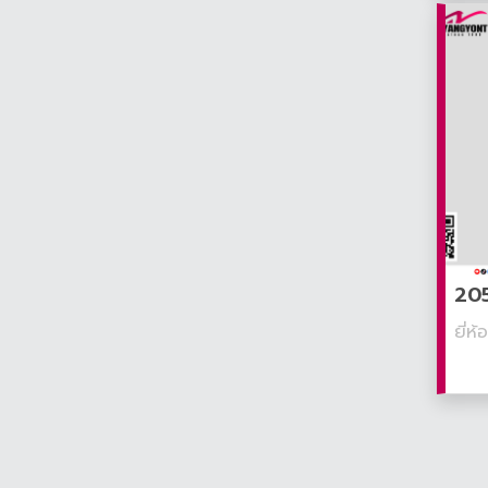
205
ยี่ห